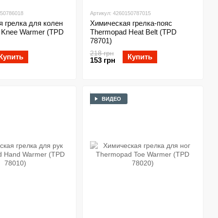
150786018
Артикул: 4260150787015
 грелка для колен
Химическая грелка-пояс
 Knee Warmer (TPD
Thermopad Heat Belt (TPD
78701)
218 грн
Купить
Купить
153 грн
ВИДЕО