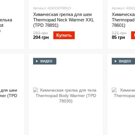
Артикул: 4260150788913
Артикул: 4260
Химическая грелка для шеи
Химическая
телька
Thermopad Neck Warmer XXL
Thermopad
ot
(TPD 78891)
78601)
)
291 грн
121 грн
Купить
204 грн
85 грн
ВИДЕО
ВИДЕО