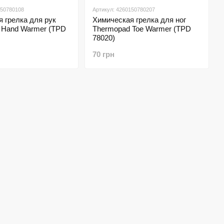
150780108
Артикул: 4260150780207
 грелка для рук
Химическая грелка для ног
 Hand Warmer (TPD
Thermopad Toe Warmer (TPD
78020)
70 грн