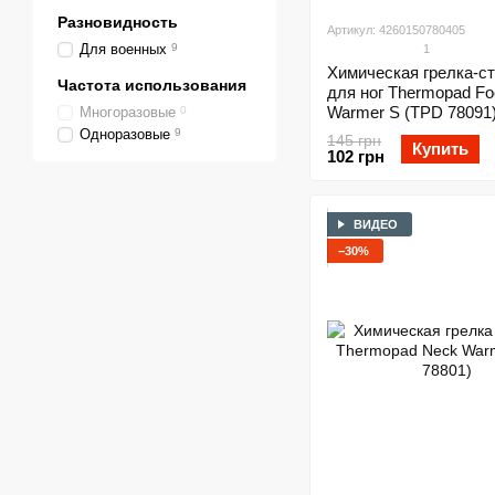
Разновидность
Артикул: 4260150780405
Для военных
9
1
Химическая грелка-с
Частота использования
для ног Thermopad Fo
Warmer S (TPD 78091
Многоразовые
0
Одноразовые
9
145 грн
Купить
102 грн
ВИДЕО
−30%