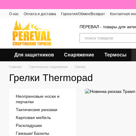
Перейти к основному контенту
О нас
Оплата и доставка
Гарнатия/Обмен/Возврат
Контактная и
Отзывы о магазине
ПЕРЕВАЛ - товары для акти
Для защитников
Снаряжение
Термосы
Главная
Тактическое снаряжение
Грелки
Грелки Thermopad
Неопреновые носки и
перчатки
Тактические рюкзаки
Карповая мебель
Раскладушки
Гамаши/ Бахилы