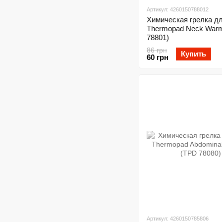
Артикул: 4260150788012
Химическая грелка д
Thermopad Neck War
78801)
86 грн
Купить
60 грн
Артикул: 4260150785806