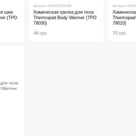
Артикул: 4260150780306
Артикул: 4260
ля шеи
Химическая грелка для тела
Химическая
mer (TPD
Thermopad Body Warmer (TPD
Thermopad
78030)
78010)
46 грн
70 грн