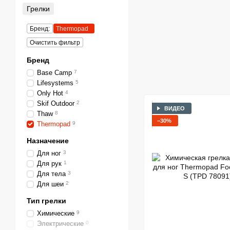
Грелки
Бренд:
Thermopad
Очистить фильтр
Бренд
Base Camp
7
Lifesystems
5
Only Hot
4
Skif Outdoor
2
ВИДЕО
Thaw
8
−30%
Thermopad
9
Назначение
Для ног
3
Для рук
1
Для тела
3
Для шеи
2
Тип грелки
Химические
9
Электрические
0