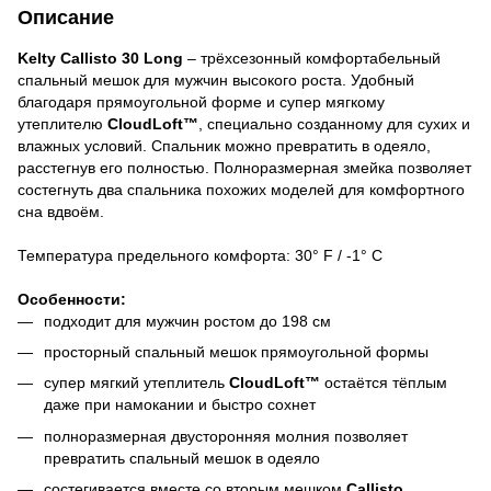
Описание
Kelty Callisto 30 Long
– трёхсезонный комфортабельный
спальный мешок для мужчин высокого роста. Удобный
благодаря прямоугольной форме и супер мягкому
утеплителю
CloudLoft™
, специально созданному для сухих и
влажных условий. Спальник можно превратить в одеяло,
расстегнув его полностью. Полноразмерная змейка позволяет
состегнуть два спальника похожих моделей для комфортного
сна вдвоём.
Температура предельного комфорта: 30° F / -1° C
Особенности:
подходит для мужчин ростом до 198 см
просторный спальный мешок прямоугольной формы
супер мягкий утеплитель
CloudLoft™
остаётся тёплым
даже при намокании и быстро сохнет
полноразмерная двусторонняя молния позволяет
превратить спальный мешок в одеяло
состегивается вместе со вторым мешком
Callisto