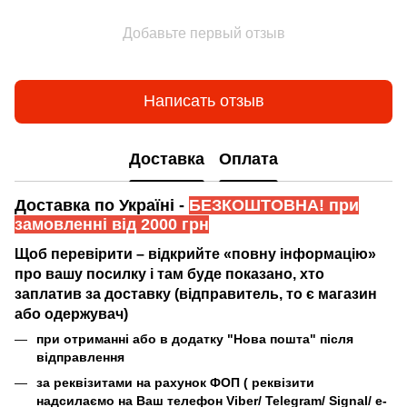
Добавьте первый отзыв
Написать отзыв
Доставка
Оплата
Доставка по Україні -
БЕЗКОШТОВНА! при
замовленні від 2000 грн
Щоб перевірити – відкрийте «повну інформацію»
про вашу посилку і там буде показано, хто
заплатив за доставку (відправитель, то є магазин
або одержувач)
при отриманні або в додатку "Нова пошта" після
відправлення
за реквізитами на рахунок ФОП (
реквізити
надсилаємо на Ваш телефон Viber/ Telegram/ Signal/ e-