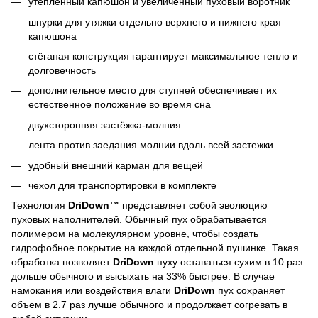
утеплённый капюшон и увеличенный пуховый воротник
шнурки для утяжки отдельно верхнего и нижнего края
капюшона
стёганая конструкция гарантирует максимальное тепло и
долговечность
дополнительное место для ступней обеспечивает их
естественное положение во время сна
двухсторонняя застёжка-молния
лента против заедания молнии вдоль всей застежки
удобный внешний карман для вещей
чехол для транспортировки в комплекте
Технология
DriDown™
представляет собой эволюцию
пуховых наполнителей. Обычный пух обрабатывается
полимером на молекулярном уровне, чтобы создать
гидрофобное покрытие на каждой отдельной пушинке. Такая
обработка позволяет
DriDown
пуху оставаться сухим в 10 раз
дольше обычного и высыхать на 33% быстрее. В случае
намокания или воздействия влаги
DriDown
пух сохраняет
объем в 2.7 раз лучше обычного и продолжает согревать в