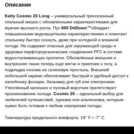
Описание
Kelty Cosmic 20 Long
– универсальный трёхсезонный
спальный мешок с обновлёнными характеристиками для
мужчин высокого роста. Пух
600 DriDown™
обладает
повышенными водозащитными характеристиками и помогает
спальнику быстро сохнуть, даже при холодной и влажной
погоде. Не содержит опасные для окружающей среды и
здоровья перфторорганические соединения PFC в составе
водоотталкивающих пропиток. Обновлённые внешняя и
внутренняя ткани теперь ещё мягче и приятнее к телу, а
подкладка похожа на сатиновую простынь. Внешний
небольшой карман обеспечивает быстрый и удобный доступ к
налобному фонарю, бальзаму для губ или электронике.
Утеплённый капюшон и пуховый воротник препятствуют
проникновению холода.
Cosmic 20
– идеальный выбор для
любителей путешествий, туризма или альпинизма, которым
нужно быть готовым к любым сюрпризам погоды.
Температура предельного комфорта: 19° F / -7° C