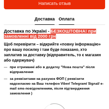
Написать отзыв
Доставка
Оплата
Доставка по Україні -
БЕЗКОШТОВНА! при
замовленні від 2000 грн
Щоб перевірити – відкрийте «повну інформацію»
про вашу посилку і там буде показано, хто
заплатив за доставку (відправитель, то є магазин
або одержувач)
при отриманні або в додатку "Нова пошта" після
відправлення
за реквізитами на рахунок ФОП (
реквізити
надсилаємо на Ваш телефон Viber/ Telegram/ Signal/ e-
mail sms-повідомленням, після підтвердження
замовлення
)