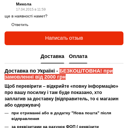
Микола
17.04.2015 в 11:59
ще в наявностi намет?
Ответить
Написать отзыв
Доставка
Оплата
Доставка по Україні -
БЕЗКОШТОВНА! при
замовленні від 2000 грн
Щоб перевірити – відкрийте «повну інформацію»
про вашу посилку і там буде показано, хто
заплатив за доставку (відправитель, то є магазин
або одержувач)
при отриманні або в додатку "Нова пошта" після
відправлення
за реквізитами на рахунок ФОП (
реквізити