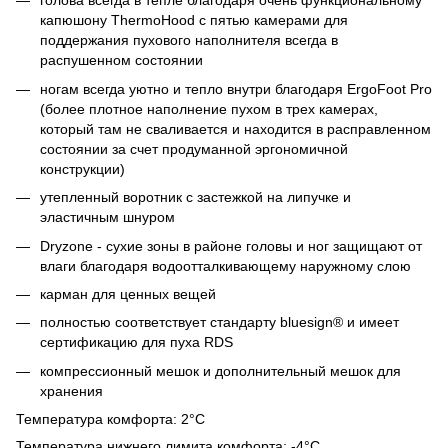
голова всегда в тепле благодаря очень функциональному
капюшону ThermoHood с пятью камерами для
поддержания пухового наполнителя всегда в
распушенном состоянии
ногам всегда уютно и тепло внутри благодаря ErgoFoot Pro
(более плотное наполнение пухом в трех камерах,
который там не сваливается и находится в расправленном
состоянии за счет продуманной эргономичной
конструкции)
утепленный воротник с застежкой на липучке и
эластичным шнуром
Dryzone - сухие зоны в районе головы и ног защищают от
влаги благодаря водоотталкивающему наружному слою
карман для ценных вещей
полностью соответствует стандарту bluesign® и имеет
сертификацию для пуха RDS
компрессионный мешок и дополнительный мешок для
хранения
Температура комфорта: 2°C
Температура нижнего лимита комфорта: -4
°C