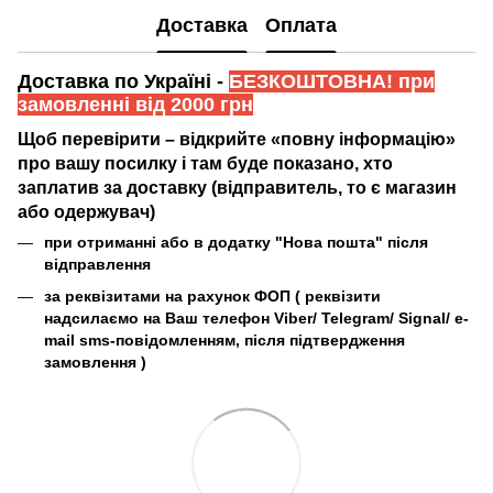
Доставка
Оплата
Доставка по Україні -
БЕЗКОШТОВНА! при
замовленні від 2000 грн
Щоб перевірити – відкрийте «повну інформацію»
про вашу посилку і там буде показано, хто
заплатив за доставку (відправитель, то є магазин
або одержувач)
при отриманні або в додатку "Нова пошта" після
відправлення
за реквізитами на рахунок ФОП (
реквізити
надсилаємо на Ваш телефон Viber/ Telegram/ Signal/ e-
mail sms-повідомленням, після підтвердження
замовлення
)