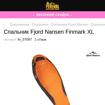
→ ВЕСЕННИЕ СКИДКИ ←
Снаряжение
Спальники
Спальники Fjord Nansen
Спальник
Спальник Fjord Nansen Finmark XL
Артикул:
fn_37097
1 отзыв