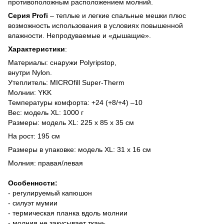
противоположным расположением молний.
Серия Profi
– теплые и легкие спальные мешки плюс
возможность использования в условиях повышенной
влажности. Непродуваемые и «дышащие».
Характеристики
:
Материалы: снаружи Polyripstop,
внутри Nylon.
Утеплитель: MICROfill Super-Therm
Молнии: YKK
Температуры комфорта: +24 (+8/+4) –10
Вес: модель XL: 1000 г
Размеры: модель XL: 225 х 85 х 35 см
На рост: 195 см
Размеры в упаковке: модель XL: 31 х 16 см
Молния: правая/левая
Особенности:
- регулируемый капюшон
- силуэт мумии
- термическая планка вдоль молнии
- молния не закусывает ткань