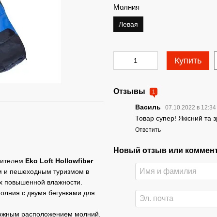
Молния
Левая
Купить
Отзывы
1
Василь
07.10.2022 в 12:3
Товар супер! Якісний та 
Ответить
Новый отзыв или коммен
лителем
Eko Loft Hollowfiber
ым и пешеходным туризмом в
ях повышенной влажности.
Молния с двумя бегунками для
оложным расположением молний.