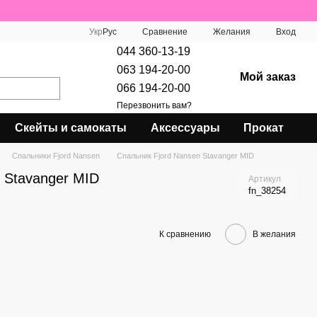
Сравнение
Укр
Рус
Желания
Вход
044 360-13-19
063 194-20-00
Мой заказ
066 194-20-00
Перезвонить вам?
Скейты и самокаты
Аксессуары
Прокат
Спальники Fjord Nansen
Спальник Fjord Nansen Stavanger MID
 Stavanger MID
Артикул
fn_38254
К сравнению
В желания