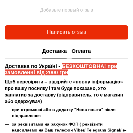
Добавьте первый отзыв
Написать отзыв
Доставка
Оплата
Доставка по Україні -
БЕЗКОШТОВНА! при
замовленні від 2000 грн
Щоб перевірити – відкрийте «повну інформацію»
про вашу посилку і там буде показано, хто
заплатив за доставку (відправитель, то є магазин
або одержувач)
при отриманні або в додатку "Нова пошта" після
відправлення
за реквізитами на рахунок ФОП (
реквізити
надсилаємо на Ваш телефон Viber/ Telegram/ Signal/ e-