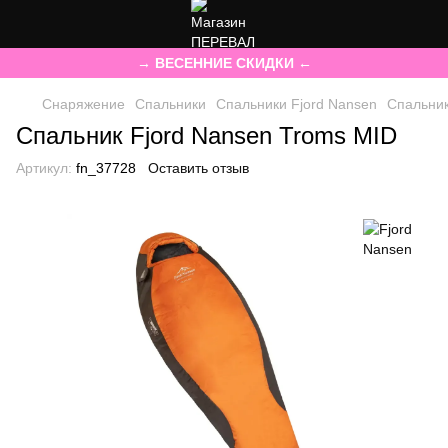
→ ВЕСЕННИЕ СКИДКИ ←
Снаряжение
Спальники
Спальники Fjord Nansen
Спальник
Спальник Fjord Nansen Troms MID
Артикул:
fn_37728
Оставить отзыв