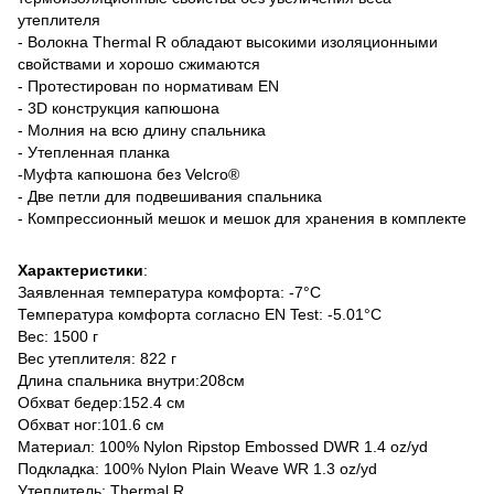
утеплителя
- Волокна Thermal R обладают высокими изоляционными
свойствами и хорошо сжимаются
- Протестирован по нормативам EN
- 3D конструкция капюшона
- Молния на всю длину спальника
- Утепленная планка
-Муфта капюшона без Velcro®
- Две петли для подвешивания спальника
- Компрессионный мешок и мешок для хранения в комплекте
Характеристики
:
Заявленная температура комфорта:
-7°С
Температура комфорта согласно EN Test:
-5.01°C
Вес
: 1500 г
Вес утеплителя:
822 г
Длина спальника внутри:
208см
Обхват бедер:
152.4 см
Обхват ног:
101.6 см
Материал
: 100% Nylon Ripstop Embossed DWR 1.4 oz/yd
Подкладка
: 100% Nylon Plain Weave WR 1.3 oz/yd
Утеплитель
: Thermal R