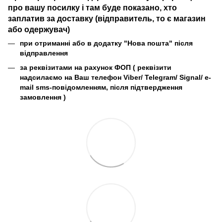
про вашу посилку і там буде показано, хто
заплатив за доставку (відправитель, то є магазин
або одержувач)
при отриманні або в додатку "Нова пошта" після
відправлення
за реквізитами на рахунок ФОП (
реквізити
надсилаємо на Ваш телефон Viber/ Telegram/ Signal/ e-
mail sms-повідомленням, після підтвердження
замовлення
)