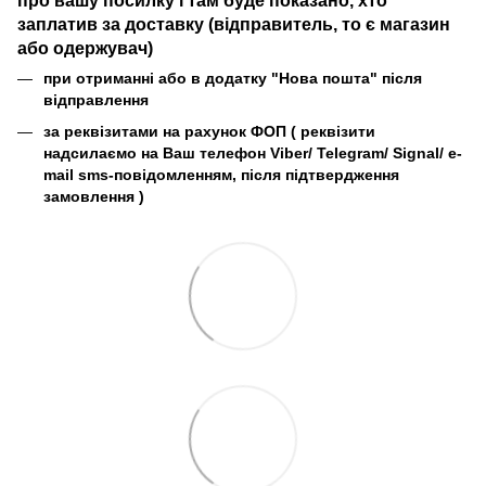
про вашу посилку і там буде показано, хто
заплатив за доставку (відправитель, то є магазин
або одержувач)
при отриманні або в додатку "Нова пошта" після
відправлення
за реквізитами на рахунок ФОП (
реквізити
надсилаємо на Ваш телефон Viber/ Telegram/ Signal/ e-
mail sms-повідомленням, після підтвердження
замовлення
)