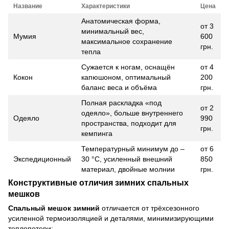
Название
Характеристики
Цена
Анатомическая форма,
от 3
минимальный вес,
Мумия
600
максимальное сохранение
грн.
тепла
Сужается к ногам, оснащён
от 4
Кокон
капюшоном, оптимальный
200
баланс веса и объёма
грн.
Полная раскладка «под
от 2
одеяло», больше внутреннего
Одеяло
990
пространства, подходит для
грн.
кемпинга
Температурный минимум до –
от 6
Экспедиционный
30 °C, усиленный внешний
850
материал, двойные молнии
грн.
Конструктивные отличия зимних спальных
мешков
Спальный мешок зимний
отличается от трёхсезонного
усиленной термоизоляцией и деталями, минимизирующими
теплопотери: