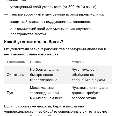
утолщённый слой утеплителя (от 300 г/м² и выше);
теплые воротники и внутренние планки вдоль молнии;
защитный клапан от поддувания на капюшоне;
анатомический крой для уменьшения «пустого»
пространства внутри.
Какой утеплитель выбрать?
От утеплителя зависит рабочий температурный диапазон и
вес
зимнего спального мешка
.
Утеплитель
Плюсы
Минусы
Не боится влаги,
Чуть тяжелее и
Синтетика
быстро сохнет,
объёмнее по
гипоаллергенна
сравнению с пухом
Максимальная
Чувствителен к влаге,
Пух
теплоотдача при
дороже, требует
минимальном весе
особого ухода
Если приоритет — лёгкость, берите пух; нужна
универсальность — выбирайте современные синтетические