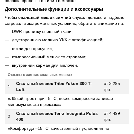
волокна вроде T-Loft или Thermolite.
Дополнительные функции и аксессуары
Чтобы
спальный мешок зимний
служил дольше и надёжно
согревал в экстремальных условиях, обратите внимание на:
DWR-пропитку внешней ткани;
двустороннюю молнию YKK с автофиксацией;
петли для просушки;
компрессионный мешок со стропами;
внутренний карман для мелочей.
Отзывы о зимних спальных мешках
Спальный мешок Tribe Yukon 300 T-
от 3 295
1
Loft
грн.
«Лёгкий, греет при –5 °C, после компрессии занимает
минимум места в рюкзаке»
Спальный мешок Terra Incognita Polus
от 4 499
2
400
грн.
«Комфорт до –15 °C, качественный пух, молния не