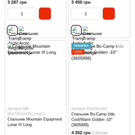
3 287 грн
3 450 грн
НОВИНКА
−40%
Артикул: ME-
Артикул: DAS301483
004739.01476.LongLZ
Спальник Bo-Camp Uda
Спальник Mountain Equipment
Cool/Warm Golden -10°
Lunar III Long
(3605898)
4 352 грн
7 254 грн