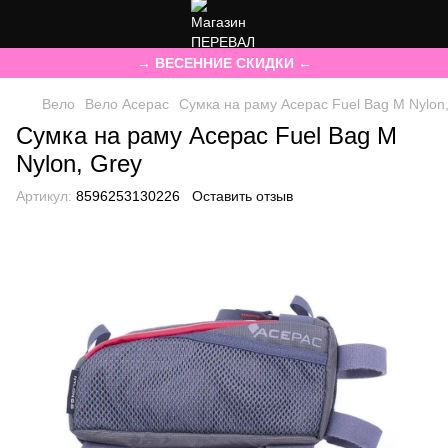
→ ВЕСЕННИЕ СКИДКИ ←
Вело
Вело Acepac
Сумка на раму Acepac Fuel Bag M Nylon
Сумка на раму Acepac Fuel Bag M
Nylon, Grey
Артикул:
8596253130226
Оставить отзыв