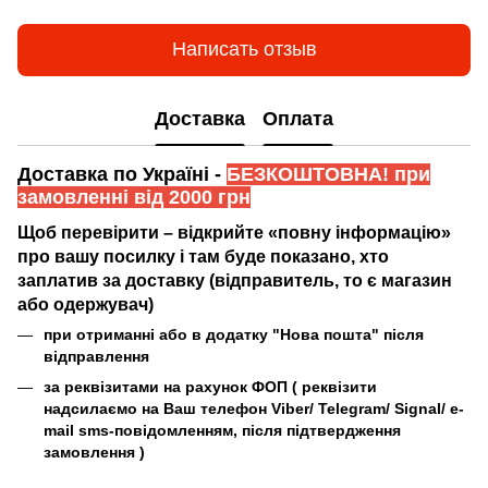
Написать отзыв
Доставка
Оплата
Доставка по Україні -
БЕЗКОШТОВНА! при
замовленні від 2000 грн
Щоб перевірити – відкрийте «повну інформацію»
про вашу посилку і там буде показано, хто
заплатив за доставку (відправитель, то є магазин
або одержувач)
при отриманні або в додатку "Нова пошта" після
відправлення
за реквізитами на рахунок ФОП (
реквізити
надсилаємо на Ваш телефон Viber/ Telegram/ Signal/ e-
mail sms-повідомленням, після підтвердження
замовлення
)