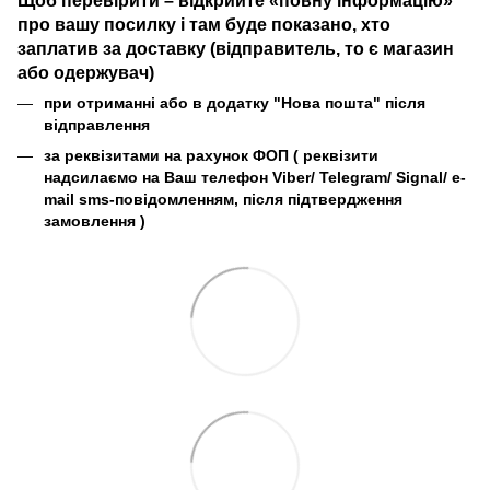
про вашу посилку і там буде показано, хто
заплатив за доставку (відправитель, то є магазин
або одержувач)
при отриманні або в додатку "Нова пошта" після
відправлення
за реквізитами на рахунок ФОП (
реквізити
надсилаємо на Ваш телефон Viber/ Telegram/ Signal/ e-
mail sms-повідомленням, після підтвердження
замовлення
)