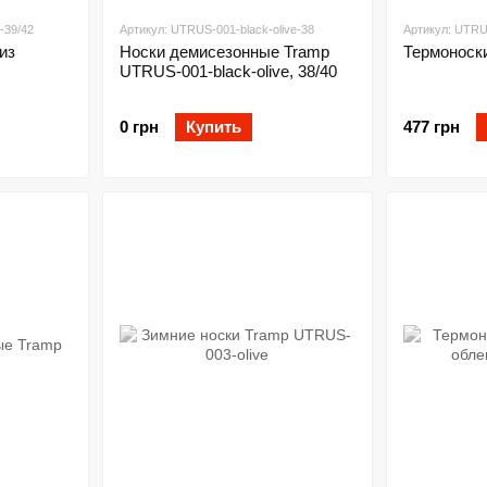
-39/42
Артикул: UTRUS-001-black-olive-38
Артикул: UTRU
из
Носки демисезонные Tramp
Термоноск
UTRUS-001-black-olive, 38/40
0 грн
Купить
477 грн