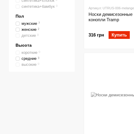
синтетика+хлопок
синтетика+бамбук
0
Артикул: UTRUS-006-melange
Носки демисезонные 
Пол
конопли Tramp
мужские
7
женские
2
316 грн
Купить
детские
0
Высота
короткие
0
средние
3
высокие
0