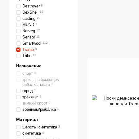
Destroyer
8
DexShell
16
Lasting
70
MUND
1
Norveg
12
Sensor
11
Smartwool
112
Tramp
9
Tribe
13
Назначение
спорт
0
трекінг; військовим/
рибалка; місто
0
город
1
треккинг
1
зимний спорт
0
военным/рыбалка
1
Материал
шерсть+синтетика
3
синтетика
4
0