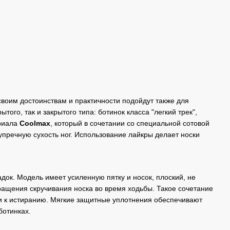
воим достоинствам и практичности подойдут также для
го, так и закрытого типа: ботинок класса "легкий трек",
ериала
Сoolmax
, который в сочетании со специальной сотовой
упречную сухость ног. Использование лайкры делает носки
адок. Модель имеет усиленную пятку и носок, плоский, не
ащения скручивания носка во время ходьбы. Такое сочетание
и к истиранию. Мягкие защитные уплотнения обеспечивают
ботинках.