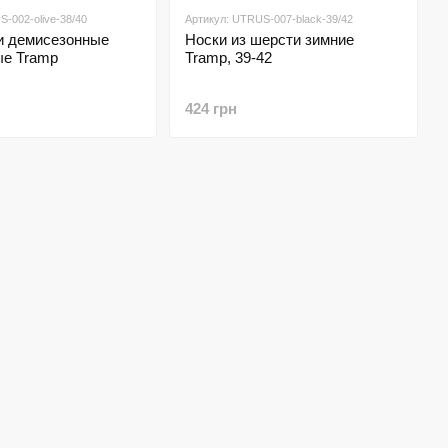
-002-olive-38/40
Артикул: UTRUS-007-black-39/42
и демисезонные
Носки из шерсти зимние
ые Tramp
Tramp, 39-42
424 грн