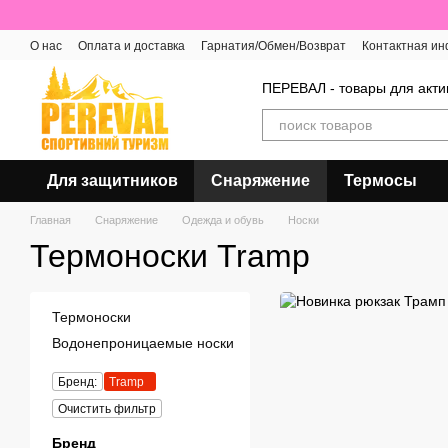
Перейти к основному контенту
О нас
Оплата и доставка
Гарнатия/Обмен/Возврат
Контактная и
Отзывы о магазине
ПЕРЕВАЛ - товары для акти
Для защитников
Снаряжение
Термосы
Главная
Снаряжение
Одежда и обувь
Носки
Термоноски Tramp
Термоноски
Водонепроницаемые носки
Бренд:
Tramp
Очистить фильтр
Бренд