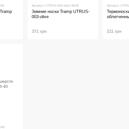
/40
Артикул: UTRUS-003-olive-38/40
Артикул: UTRUS
 Tramp
Зимние носки Tramp UTRUS-
Термоноск
003-olive
облегченн
371 грн
211 грн
/40