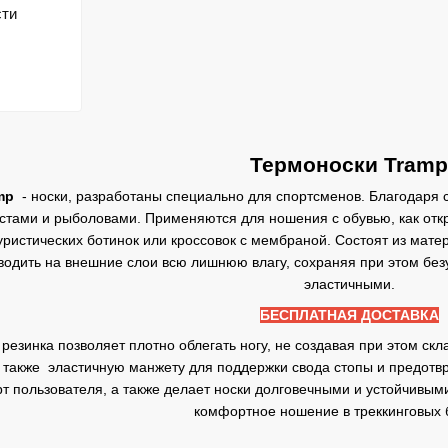
сти
Термоноски Tramp
mp
- носки, разработаны специально для спортсменов. Благодаря с
тами и рыболовами. Применяются для ношения с обувью, как открыто
уристических ботинок или кроссовок с мембраной. Состоят из мат
водить на внешние слои всю лишнюю влагу, сохраняя при этом без
эластичными.
БЕСПЛАТНАЯ ДОСТАВКА
резинка позволяет плотно облегать ногу, не создавая при этом скл
 также эластичную манжету для поддержки свода стопы и предотвр
т пользователя, а также делает носки долговечными и устойчивым
комфортное ношение в треккинговых 