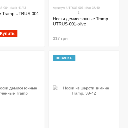
S-004-black-41/43
Артикул: UTRUS-001-olive-38/40
1
и Tramp UTRUS-004
Носки демисезонные Tramp
UTRUS-001-olive
Купить
317 грн
НОВИНКА