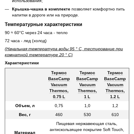
использования;
Крышка-чашка в комплекте
позволяет комфортно пить
напитки в дороге или на природе.
Температурные характеристики
90 ≈ 60°C через 24 часа - тепло
72 часа - лед (холод)
(Начальная температура воды 95 ° C, тестирование при
комнатной температуре 20 ° C)
Характеристики
Термос
Термос
Термос
BaseCamp
BaseCamp
BaseCamp
Vacuum
Vacuum
Vacuum
Thermos,
Thermos,
Thermos,
0.75 L
1 L
1.2 L
Объем, л
0,75
1,0
1,2
Вес, г
460
530
610
Пищевая нержавеющая сталь,
антискользящее покрытие Soft Touch,
Материал