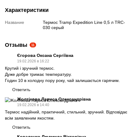
Характеристики
Название
Термос Tramp Expedition Line 0,5 л TRC-
030 серый
Отзывы
11
Єгорова Оксана Сергіївна
19.02.2026 в 16:22
Крутий і зручний термос.
Дуже добре тримає температуру.
Годин 10 в холодну пору року, чай залишається гарячим.
Ответить
Жолтікова Лариса Олександрівна
19.02.2026 в 14:40
Термос надійний, практичний, стильний, зручний. Відповідає
всім заявленим якостям.
Ответить
Коваленко Людмила Вікторівна