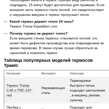
Необходимо налить в термос горячую воду (кипяток) и
подождать. 15 минут будет достаточно для проверки. Если
внешняя часть термоса стала теплой, это свидетельствует
о нарушении вакуума и термос пропускает тепло.
Какой термос держит тепло 24 часа?
Термос Tramp Expedition Line
Почему термос не держит тепло?
Если внешняя стенка термоса становится теплой, это
может быть дефектом производства или повреждением во
время перевозки. В таком случае лучше обратиться за
гарантией и поменять термос
Таблица популярных моделей термосов
Трамп:
Название
Материал
Описание
Термокружка
Термос Tramp
быстрого питья,
Нержавеющая
0,45 л TRC-107-
подходит школьникам
сталь
red
, в машину, рюкзак,
сумочку.
Пробка с
Подходит для