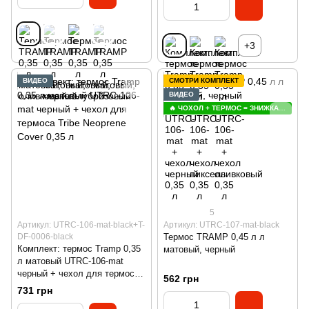
+3
ВИДЕО
СМОТРИ КОМПЛЕКТ
ВИДЕО
🔥 ЧОХОЛ + ТЕРМОС = ЗНИЖКА 😍
5
Артикул: UTRC-106-mat-black+T-
Артикул: UTRC-107-mat-black
DF-0006-black
Термос TRAMP 0,45 л л
Комплект: термос Tramp 0,35
матовый, черный
л матовый UTRC-106-mat
черный + чехол для термоса
562 грн
Tribe Neoprene Cover 0,35 л
731 грн