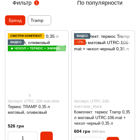
Фильтр
По популярности
1
Бренд
Tramp
СМОТРИ КОМПЛЕКТ
ВИДЕО
ВИДЕО
−7%
🔥 ЧОХОЛ + ТЕРМОС = ЗНИЖКА 😍
5
Артикул: UTRC-106-mat-olive
Артикул: UTRC-106-
Термос TRAMP 0,35 л
mat+case_black
Комплект: термос Tramp 0,35
матовый, оливковый
л матовый UTRC-106-mat +
чехол черный 0,35 л
526 грн
604 грн
649 грн