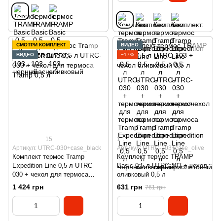
СМОТРИ КОМПЛЕКТ
ВИДЕО
ВИДЕО
−17%
15
1
Артикул: UTRC-030+case_black
Артикул: UTRC-103+case_olive
Комплект термос Tramp
Комплект термос TRAMP
Expedition Line 0,5 л UTRC-
Basic 0,5 л UTRC-103 + чехол
030 + чехол для термоса
оливковый 0,5 л
Tramp 0,5 л
1 424 грн
631 грн
761 грн