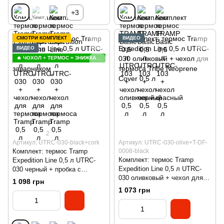
+3
СМОТРИ КОМПЛЕКТ
ВИДЕО
ВИДЕО
🔥 ЧОХОЛ + ТЕРМОС = ЗНИЖКА 😍
2
Артикул: UTRC-030-black+cork
Артикул: UTRC-030-olive+T-DF-
Комплект: термос Tramp
0008-black
Комплект: термос Tramp
Expedition Line 0,5 л UTRC-
Expedition Line 0,5 л UTRC-
030 черный + пробка с
030 оливковый + чехол для
заварником
1 098 грн
термоса Tribe Neoprene Cover
1 073 грн
0,5 л