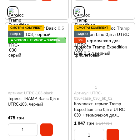
СМОТРИ КОМПЛЕКТ
СМОТРИ КОМПЛЕКТ
ВИДЕО
ВИДЕО
🔥 ЧОХОЛ + ТЕРМОС = ЗНИЖКА 😍
−9%
1
Артикул: UTRC-103-black
Артикул: UTRC-
Термос TRAMP Basic 0,5 л
030+case_030_bk_02
Комплект: термос Tramp
UTRC-103, черный
Expedition Line 0,5 л UTRC-
030 + термочехол для
475 грн
термоса Tramp Expedition Line
1 047 грн
1 147 грн
0,5 л черный