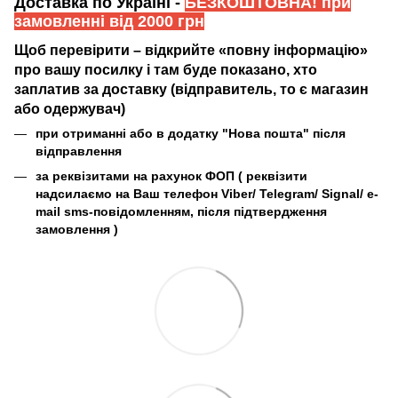
Доставка по Україні -
БЕЗКОШТОВНА! при
замовленні від 2000 грн
Щоб перевірити – відкрийте «повну інформацію»
про вашу посилку і там буде показано, хто
заплатив за доставку (відправитель, то є магазин
або одержувач)
при отриманні або в додатку "Нова пошта" після
відправлення
за реквізитами на рахунок ФОП (
реквізити
надсилаємо на Ваш телефон Viber/ Telegram/ Signal/ e-
mail sms-повідомленням, після підтвердження
замовлення
)